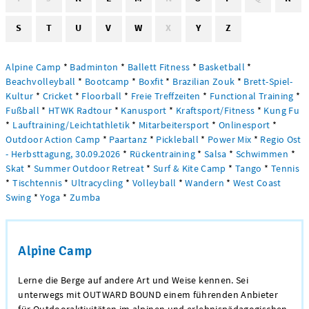
S
T
U
V
W
X
Y
Z
Alpine Camp
*
Badminton
*
Ballett Fitness
*
Basketball
*
Beachvolleyball
*
Bootcamp
*
Boxfit
*
Brazilian Zouk
*
Brett-Spiel-
Kultur
*
Cricket
*
Floorball
*
Freie Treffzeiten
*
Functional Training
*
Fußball
*
HTWK Radtour
*
Kanusport
*
Kraftsport/Fitness
*
Kung Fu
*
Lauftraining/Leichtathletik
*
Mitarbeitersport
*
Onlinesport
*
Outdoor Action Camp
*
Paartanz
*
Pickleball
*
Power Mix
*
Regio Ost
- Herbsttagung, 30.09.2026
*
Rückentraining
*
Salsa
*
Schwimmen
*
Skat
*
Summer Outdoor Retreat
*
Surf & Kite Camp
*
Tango
*
Tennis
*
Tischtennis
*
Ultracycling
*
Volleyball
*
Wandern
*
West Coast
Swing
*
Yoga
*
Zumba
Alpine Camp
Lerne die Berge auf andere Art und Weise kennen. Sei
unterwegs mit OUTWARD BOUND einem führenden Anbieter
für Outdooraktivitäten im alpinen und erlebnispädagogischen