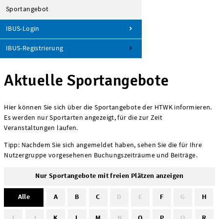
Sportangebot
IBUS-Login
IBUS-Registrierung
Aktuelle Sportangebote
Hier können Sie sich über die Sportangebote der HTWK informieren.
Es werden nur Sportarten angezeigt, für die zur Zeit
Veranstaltungen laufen.
Tipp: Nachdem Sie sich angemeldet haben, sehen Sie die für Ihre
Nutzergruppe vorgesehenen Buchungszeiträume und Beiträge.
Nur Sportangebote mit freien Plätzen anzeigen
Alle
A
B
C
D
E
F
G
H
I
J
K
L
M
N
O
P
Q
R