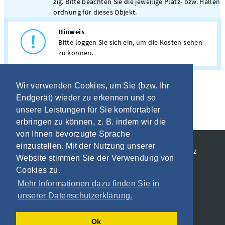
zig. Bitte beachten Sie die jeweilige Platz- bzw. Hallen
ordnung für dieses Objekt.
Hinweis
Bitte loggen Sie sich ein, um die Kosten sehen
zu können.
Wir verwenden Cookies, um Sie (bzw. Ihr
Endgerät) wieder zu erkennen und so
unsere Leistungen für Sie komfortabler
erbringen zu können, z. B. indem wir die
von Ihnen bevorzugte Sprache
einzustellen. Mit der Nutzung unserer
Allgemeine Geschäftsbedingungen
Datenschutz
Website stimmen Sie der Verwendung von
Impressum
Cookies zu.
Mehr Informationen dazu finden Sie in
unserer Datenschutzerklärung.
Ok