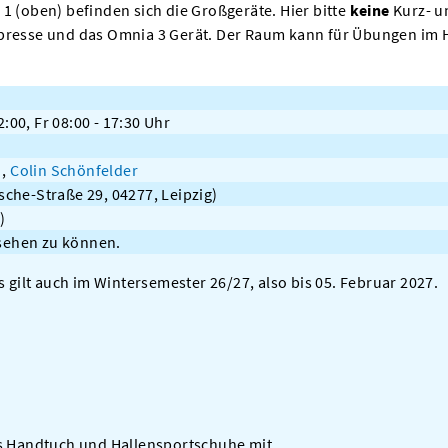
1 (oben) befinden sich die Großgeräte. Hier bitte
keine
Kurz- u
presse und das Omnia 3 Gerät. Der Raum kann für Übungen im H
2:00, Fr 08:00 - 17:30 Uhr
g
,
Colin Schönfelder
che-Straße 29, 04277, Leipzig)
)
 sehen zu können.
s gilt auch im Wintersemester 26/27, also bis 05. Februar 2027.
es Handtuch und Hallensportschuhe mit.