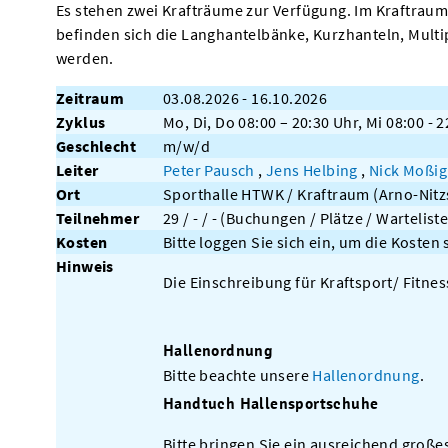
Es stehen zwei Krafträume zur Verfügung. Im Kraftraum 
befinden sich die Langhantelbänke, Kurzhanteln, Multi
werden.
Zeitraum
03.08.2026 - 16.10.2026
Zyklus
Mo, Di, Do 08:00 – 20:30 Uhr, Mi 08:00 - 2
Geschlecht
m/w/d
Leiter
Peter Pausch
,
Jens Helbing
,
Nick Moßi
Ort
Sporthalle HTWK / Kraftraum (Arno-Nitzs
Teilnehmer
29 / - / - (Buchungen / Plätze / Warteliste
Kosten
Bitte loggen Sie sich ein, um die Kosten
Hinweis
Die Einschreibung für Kraftsport/ Fitnes
Hallenordnung
Bitte beachte unsere
Hallenordnung
.
Handtuch Hallensportschuhe
Bitte bringen Sie ein ausreichend groß