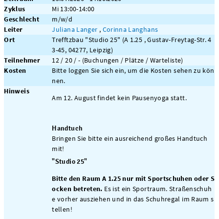
Zyklus
Mi 13:00-14:00
Geschlecht
m/w/d
Leiter
Juliana Langer
,
Corinna Langhans
Ort
Trefftzbau "Studio 25" (A 1.25 , Gustav-Freytag-Str. 4
3-45, 04277, Leipzig)
Teilnehmer
12 / 20 / - (Buchungen / Plätze / Warteliste)
Kosten
Bitte loggen Sie sich ein, um die Kosten sehen zu kön
nen.
Hinweis
Am 12. August findet kein Pausenyoga statt.
Handtuch
Bringen Sie bitte ein ausreichend großes Handtuch
mit!
"Studio 25"
Bitte den Raum A 1.25 nur mit Sportschuhen oder S
ocken betreten.
Es ist ein Sportraum. Straßenschuh
e vorher ausziehen und in das Schuhregal im Raum s
tellen!