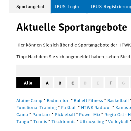
Sportangebot
IBUS-Login
IBUS-Registrierun
Aktuelle Sportangebote
Hier können Sie sich über die Sportangebote der HTWK i
Tipp: Nachdem Sie sich angemeldet haben, sehen Sie d
Alle
A
B
C
D
E
F
G
Alpine Camp
*
Badminton
*
Ballett Fitness
*
Basketball
Functional Training
*
Fußball
*
HTWK Radtour
*
Kanusp
Camp
*
Paartanz
*
Pickleball
*
Power Mix
*
Regio Ost - 
Tango
*
Tennis
*
Tischtennis
*
Ultracycling
*
Volleyball