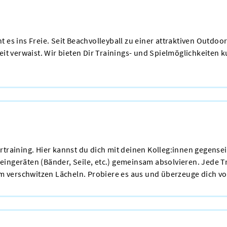
 es ins Freie. Seit Beachvolleyball zu einer attraktiven Outdoo
eit verwaist. Wir bieten Dir Trainings- und Spielmöglichkeiten 
rtraining. Hier kannst du dich mit deinen Kolleg:innen gegens
ingeräten (Bänder, Seile, etc.) gemeinsam absolvieren. Jede T
inem verschwitzen Lächeln. Probiere es aus und überzeuge dich 