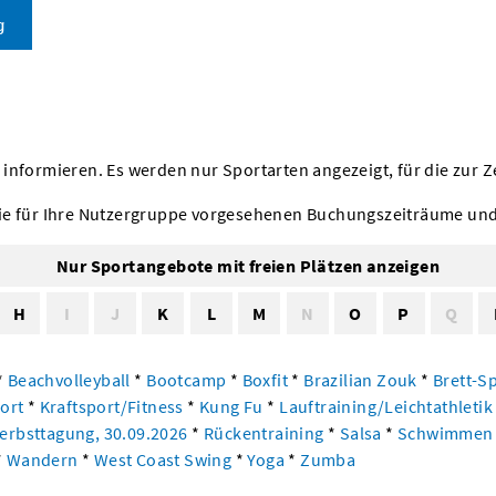
g
nformieren. Es werden nur Sportarten angezeigt, für die zur Z
ie für Ihre Nutzergruppe vorgesehenen Buchungszeiträume und
Nur Sportangebote mit freien Plätzen anzeigen
H
I
J
K
L
M
N
O
P
Q
*
Beachvolleyball
*
Bootcamp
*
Boxfit
*
Brazilian Zouk
*
Brett-S
ort
*
Kraftsport/Fitness
*
Kung Fu
*
Lauftraining/Leichtathleti
Herbsttagung, 30.09.2026
*
Rückentraining
*
Salsa
*
Schwimme
*
Wandern
*
West Coast Swing
*
Yoga
*
Zumba