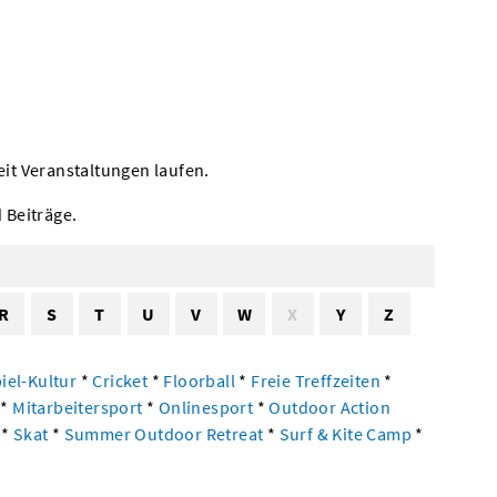
eit Veranstaltungen laufen.
 Beiträge.
R
S
T
U
V
W
X
Y
Z
piel-Kultur
*
Cricket
*
Floorball
*
Freie Treffzeiten
*
k
*
Mitarbeitersport
*
Onlinesport
*
Outdoor Action
n
*
Skat
*
Summer Outdoor Retreat
*
Surf & Kite Camp
*