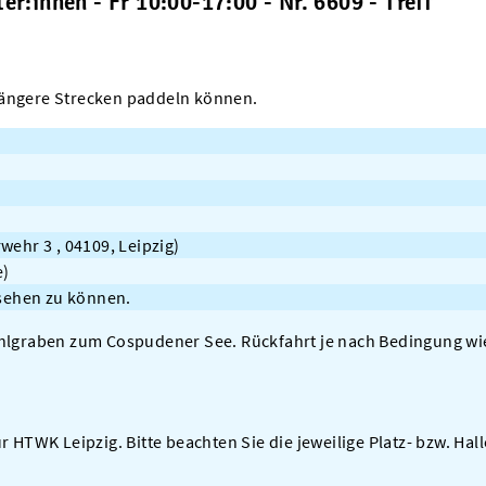
:innen - Fr 10:00-17:00 - Nr. 6609 - Treff
längere Strecken paddeln können.
wehr 3 , 04109, Leipzig)
e)
 sehen zu können.
ühlgraben zum Cospudener See. Rückfahrt je nach Bedingung wie
r HTWK Leipzig. Bitte beachten Sie die jeweilige Platz- bzw. Ha