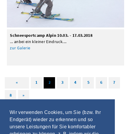
Schneesportcamp Alpin 10.03. - 17.03.2018
... anbei ein kleiner Eindruck....
zur Galerie
«
1
2
3
4
5
6
7
8
»
Wir verwenden Cookies, um Sie (bzw. Ihr
Endgerät) wieder zu erkennen und so
unsere Leistungen für Sie komfortabler
erbringen zu können, z. B. indem wir die